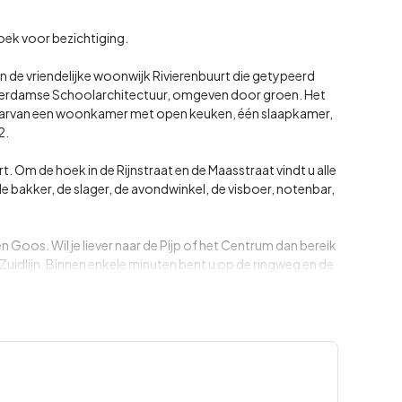
zoek voor bezichtiging.
n de vriendelijke woonwijk Rivierenbuurt die getypeerd
terdamse Schoolarchitectuur, omgeven door groen. Het
aarvan een woonkamer met open keuken, één slaapkamer,
2.
rt. Om de hoek in de Rijnstraat en de Maasstraat vindt u alle
 de bakker, de slager, de avondwinkel, de visboer, notenbar,
en Goos. Wil je liever naar de Pijp of het Centrum dan bereik
 Zuidlijn. Binnen enkele minuten bent u op de ringweg en de
en zijn vanuit deze locatie goed. De achtergelegen
de Noord-Zuidlijn bevinden zich op loopafstand (ca. 10
op loopafstand van dit appartement. Denk hierbij aan het
rk, het Amstelpark en het Beatrixpark.
en via vergunningstelsel met een korte wachttijd).