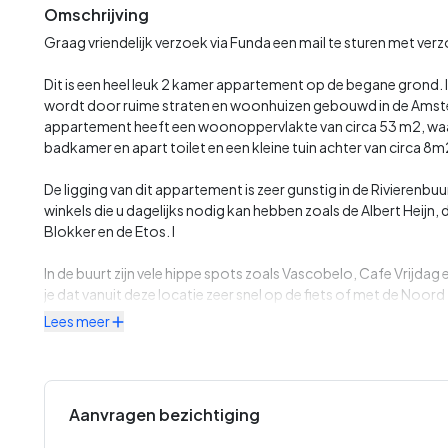
Omschrijving
Graag vriendelijk verzoek via Funda een mail te sturen met ver
Dit is een heel leuk 2 kamer appartement op de begane grond. I
wordt door ruime straten en woonhuizen gebouwd in de Ams
appartement heeft een woonoppervlakte van circa 53 m2, w
badkamer en apart toilet en een kleine tuin achter van circa 8m
De ligging van dit appartement is zeer gunstig in de Rivierenbuu
winkels die u dagelijks nodig kan hebben zoals de Albert Heijn,
Blokker en de Etos. I
In de buurt zijn vele hippe spots zoals Vascobelo, Cafe Vrijdag 
je dat vanuit deze locatie zeer snel op de fiets of met de Noord
autosnelwegen A10 en A2. Ook de openbaar vervoer verbinding
Lees meer
Rijnstraat, het treinstation Amstel station en station Rai met 
minuten). Er zijn ook volop recreatiemogelijkheden te vinden 
gerenoveerde Mirandabad, de Amstel, het Martin Luther Kingpa
Aanvragen bezichtiging
Er is altijd voldoende parkeergelegenheid voor de deur (parker