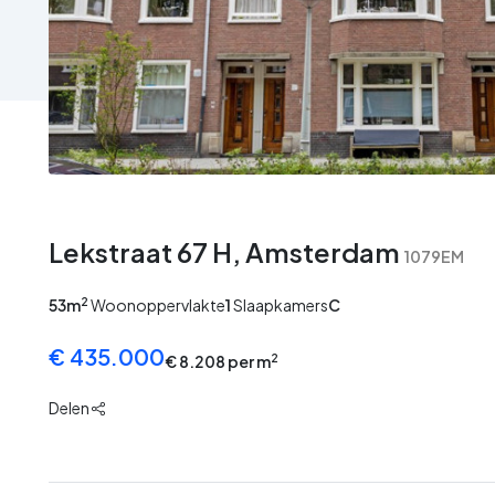
Geen
Geen
Geen
Geen
afbeelding
afbeelding
afbeelding
afbeelding
Lekstraat 67 H, Amsterdam
1079EM
2
53m
Woonoppervlakte
1
Slaapkamers
C
€ 435.000
2
€ 8.208 per m
Delen